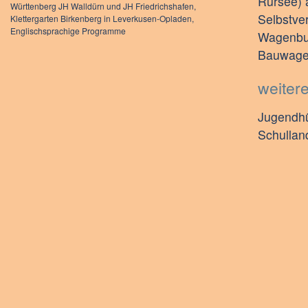
Rursee) 
Württenberg JH Walldürn und JH Friedrichshafen,
Selbstve
Klettergarten Birkenberg in Leverkusen-Opladen,
Englischsprachige Programme
Wagenbur
Bauwagen
weiter
Jugendhü
Schullan